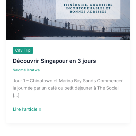
City Trip
Découvrir Singapour en 3 jours
Salomé Dratwa
Jour 1 – Chinatown et Marina Bay Sands Commencer
la journée par un café ou petit déjeuner à The Social
[…]
Découvrir
Lire l’article »
Singapour
en
3