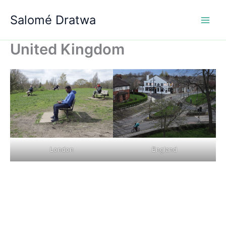
Aller
Salomé Dratwa
au
contenu
United Kingdom
London
England