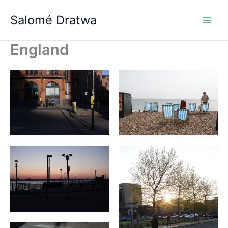
Aller
Salomé Dratwa
au
contenu
England