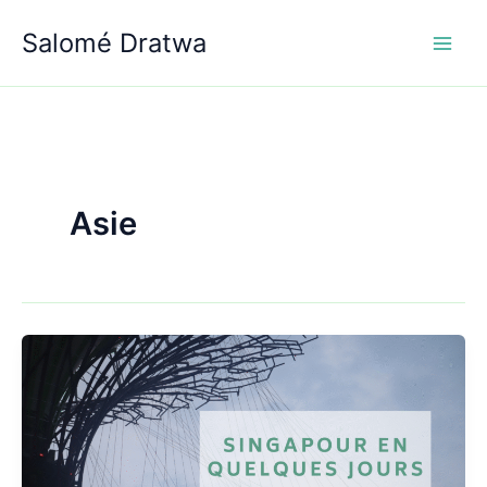
Aller
Salomé Dratwa
au
contenu
Asie