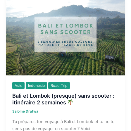
jours
Asie
Indonésie
Road Trip
Bali et Lombok (presque) sans scooter :
itinéraire 2 semaines
Salomé Dratwa
Tu prépares ton voyage à Bali et Lombok et tu ne te
sens pas de voyager en scooter ? Voici