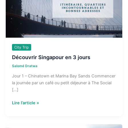
City Trip
Découvrir Singapour en 3 jours
Salomé Dratwa
Jour 1 – Chinatown et Marina Bay Sands Commencer
la journée par un café ou petit déjeuner à The Social
[…]
Découvrir
Lire l’article »
Singapour
en
3