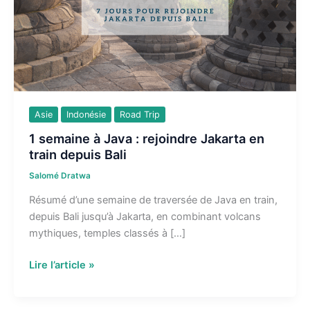
Asie
Indonésie
Road Trip
1 semaine à Java : rejoindre Jakarta en
train depuis Bali
Salomé Dratwa
Résumé d’une semaine de traversée de Java en train,
depuis Bali jusqu’à Jakarta, en combinant volcans
mythiques, temples classés à […]
1
Lire l’article »
semaine
à