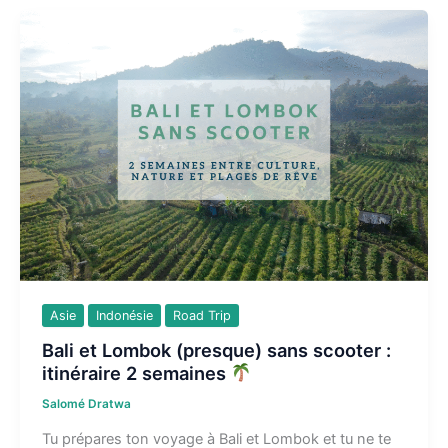
Java
:
rejoindre
Jakarta
en
train
depuis
Bali
Asie
Indonésie
Road Trip
Bali et Lombok (presque) sans scooter :
itinéraire 2 semaines
Salomé Dratwa
Tu prépares ton voyage à Bali et Lombok et tu ne te