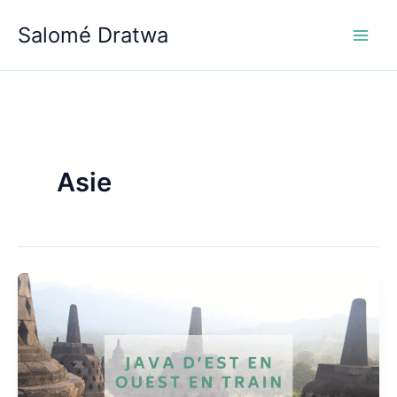
Aller
Salomé Dratwa
au
contenu
Asie