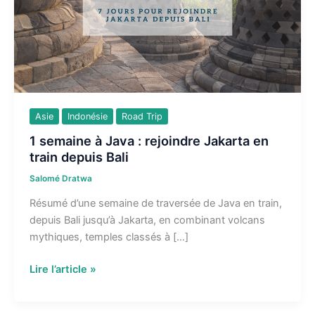
Asie
Indonésie
Road Trip
1 semaine à Java : rejoindre Jakarta en
train depuis Bali
Salomé Dratwa
Résumé d’une semaine de traversée de Java en train,
depuis Bali jusqu’à Jakarta, en combinant volcans
mythiques, temples classés à […]
1
Lire l’article »
semaine
à