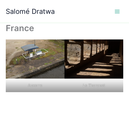
Aller
Salomé Dratwa
au
contenu
France
Le Thoronet
Auxerre