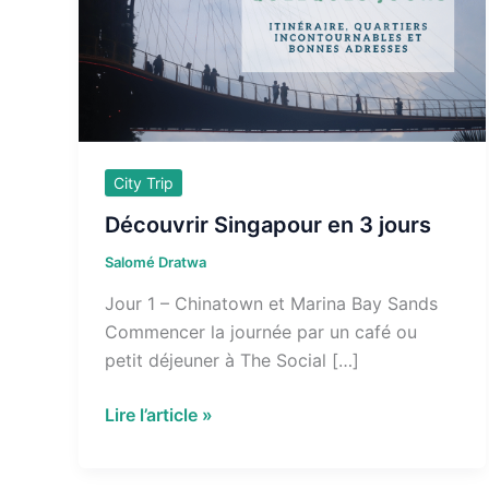
City Trip
Découvrir Singapour en 3 jours
Salomé Dratwa
Jour 1 – Chinatown et Marina Bay Sands
Commencer la journée par un café ou
petit déjeuner à The Social […]
Découvrir
Lire l’article »
Singapour
en