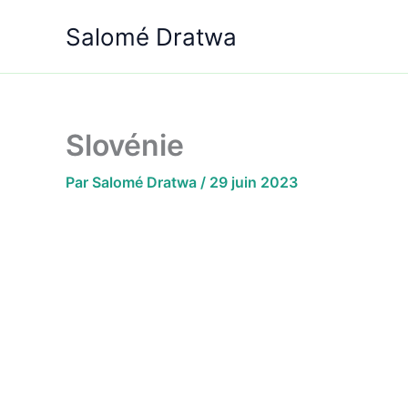
Aller
Salomé Dratwa
au
contenu
Slovénie
Par
Salomé Dratwa
/
29 juin 2023