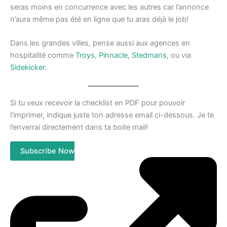
seras moins en concurrence avec les autres car l’annonce
n’aura même pas été en ligne que tu aras déjà le job!
Dans les grandes villes, pense aussi aux agences en
hospitalité comme
Troys
,
Pinnacle
,
Stedmans
, ou via
Sidekicker
.
Si tu veux recevoir la checklist en PDF pour pouvoir
l’imprimer, indique juste ton adresse email ci-dessous. Je te
l’enverrai directement dans ta boite mail!
Subscribe Now