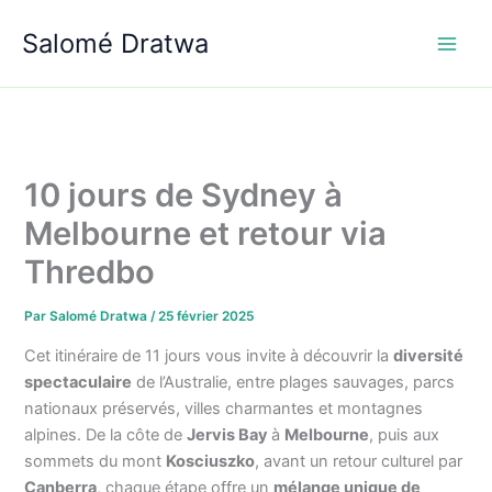
Aller
Salomé Dratwa
au
contenu
10 jours de Sydney à
Melbourne et retour via
Thredbo
Par
Salomé Dratwa
/
25 février 2025
Cet itinéraire de 11 jours vous invite à découvrir la
diversité
spectaculaire
de l’Australie, entre plages sauvages, parcs
nationaux préservés, villes charmantes et montagnes
alpines. De la côte de
Jervis Bay
à
Melbourne
, puis aux
sommets du mont
Kosciuszko
, avant un retour culturel par
Canberra
, chaque étape offre un
mélange unique de