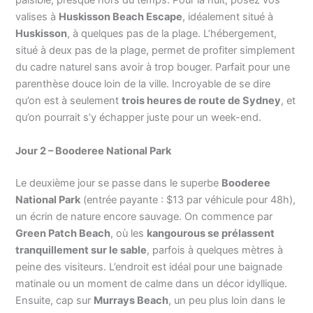
paisible, presque hors du temps. Pour la nuit, posez vos
valises à
Huskisson Beach Escape
, idéalement situé à
Huskisson
, à quelques pas de la plage. L’hébergement,
situé à deux pas de la plage, permet de profiter simplement
du cadre naturel sans avoir à trop bouger. Parfait pour une
parenthèse douce loin de la ville. Incroyable de se dire
qu’on est à seulement
trois heures de route de Sydney
, et
qu’on pourrait s’y échapper juste pour un week-end.
Jour 2 – Booderee National Park
Le deuxième jour se passe dans le superbe
Booderee
National Park
(entrée payante : $13 par véhicule pour 48h),
un écrin de nature encore sauvage. On commence par
Green Patch Beach
, où les
kangourous se prélassent
tranquillement sur le sable
, parfois à quelques mètres à
peine des visiteurs. L’endroit est idéal pour une baignade
matinale ou un moment de calme dans un décor idyllique.
Ensuite, cap sur
Murrays Beach
, un peu plus loin dans le