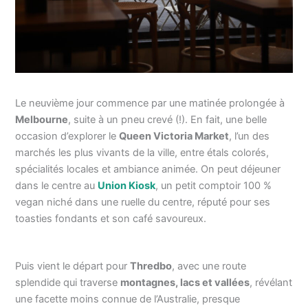
Le neuvième jour commence par une matinée prolongée à
Melbourne
, suite à un pneu crevé (!). En fait, une belle
occasion d’explorer le
Queen Victoria Market
, l’un des
marchés les plus vivants de la ville, entre étals colorés,
spécialités locales et ambiance animée. On peut déjeuner
dans le centre au
Union Kiosk
, un petit comptoir 100 %
vegan niché dans une ruelle du centre, réputé pour ses
toasties fondants et son café savoureux.
Puis vient le départ pour
Thredbo
, avec une route
splendide qui traverse
montagnes, lacs et vallées
, révélant
une facette moins connue de l’Australie, presque