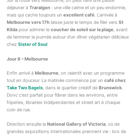
Sur la route vers Melbourne, on peut faire une pause
déjeuner à
Traralgon
: une ville calme et un peu endormie,
mais qui cache toujours un
excellent café
. L’arrivée à
Melbourne vers 17h
laisse juste le temps de filer vers
St
Kilda
pour admirer le
coucher de soleil sur la plage
, avant
de terminer la journée autour d’un dîner végétarien délicieux
chez
Sister of Soul
.
Jour 8 – Melbourne
Enfin arrivé à
Melbourne
, on ralentit avec un programme
tout en douceur. La matinée commence par un
café chez
Take Two Bagels
, dans le quartier créatif de
Brunswick
.
Donc c’est parfait pour flâner dans les environs, entre
friperies, librairies indépendantes et street art à chaque
coin de rue.
Direction ensuite la
National Gallery of Victoria
, où de
grandes expositions internationales prennent vie : lors de